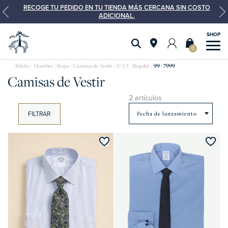
RECOGE TU PEDIDO EN TU TIENDA MÁS CERCANA SIN COSTO
ADICIONAL.
0
Camisas
Hombre
Ropa
Camisas de Vestir
17.5/5
Regular
99 - 7999
Camisas de Vestir
de
vestir
2 artículos
FILTRAR