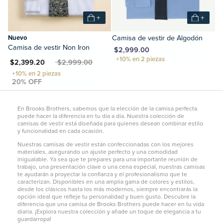
+
+
Nuevo
Camisa de vestir de Algodón
Camisa de vestir Non Iron
MXN $2,999.00
XN $2,399.20
MXN $2,999.00
En Brooks Brothers, sabemos que la elección de la camisa perfecta
puede hacer la diferencia en tu día a día. Nuestra colección de
camisas de vestir está diseñada para quienes desean combinar estilo
y funcionalidad en cada ocasión.
Nuestras camisas de vestir están confeccionadas con los mejores
materiales, asegurando un ajuste perfecto y una comodidad
inigualable. Ya sea que te prepares para una importante reunión de
trabajo, una presentación clave o una cena especial, nuestras camisas
te ayudarán a proyectar la confianza y el profesionalismo que te
caracterizan. Disponibles en una amplia gama de colores y estilos,
desde los clásicos hasta los más modernos, siempre encontrarás la
opción ideal que refleje tu personalidad y buen gusto. Descubre la
diferencia que una camisa de Brooks Brothers puede hacer en tu vida
diaria. ¡Explora nuestra colección y añade un toque de elegancia a tu
guardarropa!