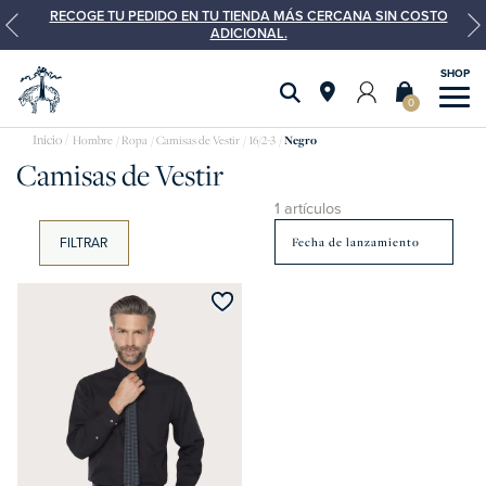
RECOGE TU PEDIDO EN TU TIENDA MÁS CERCANA SIN COSTO
ADICIONAL.
0
Camisas
Hombre
Ropa
Camisas de Vestir
16/2-3
Negro
Camisas de Vestir
de
vestir
1 artículos
FILTRAR