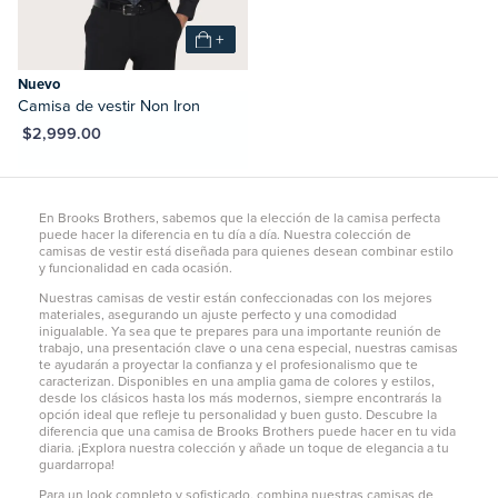
+
Nuevo
Camisa de vestir Non Iron
XN $2,999.00
En Brooks Brothers, sabemos que la elección de la camisa perfecta
puede hacer la diferencia en tu día a día. Nuestra colección de
camisas de vestir está diseñada para quienes desean combinar estilo
y funcionalidad en cada ocasión.
Nuestras camisas de vestir están confeccionadas con los mejores
materiales, asegurando un ajuste perfecto y una comodidad
inigualable. Ya sea que te prepares para una importante reunión de
trabajo, una presentación clave o una cena especial, nuestras camisas
te ayudarán a proyectar la confianza y el profesionalismo que te
caracterizan. Disponibles en una amplia gama de colores y estilos,
desde los clásicos hasta los más modernos, siempre encontrarás la
opción ideal que refleje tu personalidad y buen gusto. Descubre la
diferencia que una camisa de Brooks Brothers puede hacer en tu vida
diaria. ¡Explora nuestra colección y añade un toque de elegancia a tu
guardarropa!
Para un look completo y sofisticado, combina nuestras camisas de