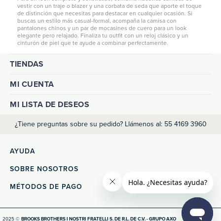
vestir con un traje o blazer y una corbata de seda que aporte el toque
de distinción que necesitas para destacar en cualquier ocasión. Si
buscas un estilo más casual-formal, acompaña la camisa con
pantalones chinos
y un par de mocasines de cuero para un look
elegante pero relajado. Finaliza tu outfit con un reloj clásico y un
cinturón de piel que te ayude a combinar perfectamente.
TIENDAS
MI CUENTA
MI LISTA DE DESEOS
¿Tiene preguntas sobre su pedido? Llámenos al: 55 4169 3960
AYUDA
SOBRE NOSOTROS
MÉTODOS DE PAGO
2025 ©
BROOKS BROTHERS I NOSTRI FRATELLI S. DE R.L. DE C.V. - GRUPO AXO