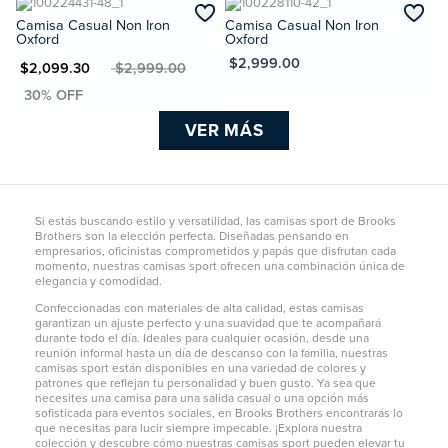
Camisa Casual Non Iron
Camisa Casual Non Iron
Oxford
Oxford
MXN $2,999.00
XN $2,099.30
MXN $2,999.00
VER MÁS
Si estás buscando estilo y versatilidad, las camisas sport de Brooks
Brothers son la elección perfecta. Diseñadas pensando en
empresarios, oficinistas comprometidos y papás que disfrutan cada
momento, nuestras camisas sport ofrecen una combinación única de
elegancia y comodidad.
Confeccionadas con materiales de alta calidad, estas camisas
garantizan un ajuste perfecto y una suavidad que te acompañará
durante todo el día. Ideales para cualquier ocasión, desde una
reunión informal hasta un día de descanso con la familia, nuestras
camisas sport están disponibles en una variedad de colores y
patrones que reflejan tu personalidad y buen gusto. Ya sea que
necesites una camisa para una salida casual o una opción más
sofisticada para eventos sociales, en Brooks Brothers encontrarás lo
que necesitas para lucir siempre impecable. ¡Explora nuestra
colección y descubre cómo nuestras camisas sport pueden elevar tu