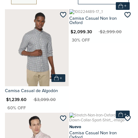
+
Camisa Casual Non Iron
Oxford
MXN $2,099.30
MXN $2,999.00
+
Camisa Casual de Algodón
N $1,239.60
MXN $3,099.00
+
Nuevo
Camisa Casual Non Iron
Oxford