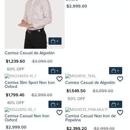
MXN $2,999.00
+
Camisa Casual de Algodón
N $1,239.60
MXN $3,099.00
+
+
Camisa Slim Sport Non Iron
Camisa Casual de Algodón
Oxford
MXN $1,549.50
MXN $3,099.00
N $1,799.40
MXN $2,999.00
+
+
Camisa Casual Non Iron
Camisa Casual Non Iron de
Oxford
Popelina
XN $2,999.00
MXN $2,399.20
MXN $2,999.00