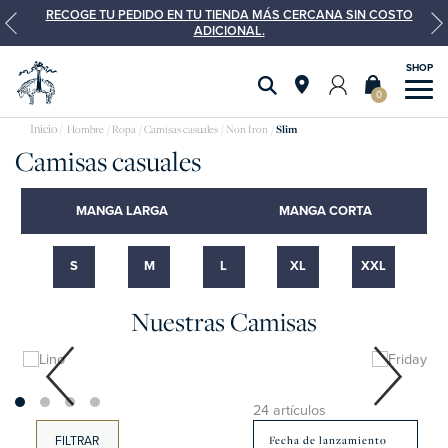
RECOGE TU PEDIDO EN TU TIENDA MÁS CERCANA SIN COSTO
ADICIONAL.
0
camisas
Hombre
Ropa
Camisas casuales
Non Iron
Slim
Camisas casuales
MANGA LARGA
MANGA CORTA
S
M
L
XL
XXL
Nuestras Camisas
Lino
Friday
24 artículos
FILTRAR