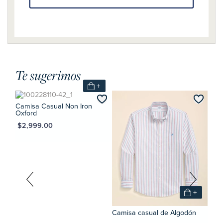
Te sugerimos
+
+
Camisa Casual Non Iron
Oxford
MXN $2,999.00
0
+
Camisa casual de Algodón
Suét