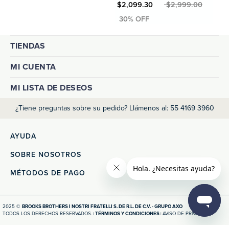
MXN $2,099.30
MXN $2,999.00
MXN $1,
TIENDAS
MI CUENTA
MI LISTA DE DESEOS
¿Tiene preguntas sobre su pedido? Llámenos al: 55 4169 3960
AYUDA
SOBRE NOSOTROS
MÉTODOS DE PAGO
2025 ©
BROOKS BROTHERS I NOSTRI FRATELLI S. DE R.L. DE C.V. - GRUPO AXO
TODOS LOS DERECHOS RESERVADOS.
TÉRMINOS Y CONDICIONES
AVISO DE PRIVACIDAD
|
|