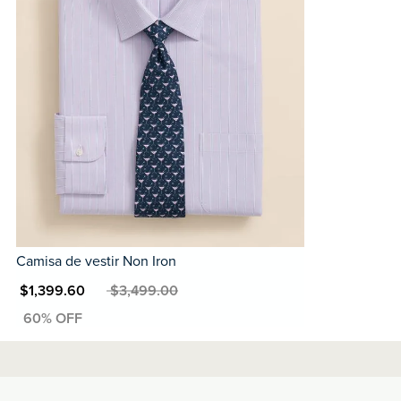
Camisa de vestir Non Iron
N $1,399.60
MXN $3,499.00