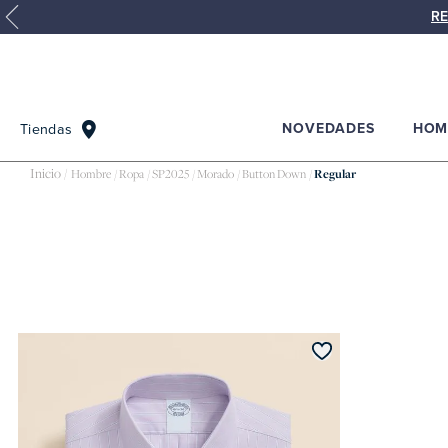
RE
NOVEDADES
HOM
Tiendas
Hombre
Ropa
SP2025
Morado
Button Down
Regular