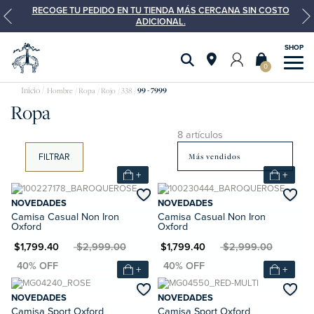
RECOGE TU PEDIDO EN TU TIENDA MÁS CERCANA SIN COSTO
ADICIONAL.
0
Hombre
Ropa
Rojo
338
99 - 7999
Ropa
8 artículos
FILTRAR
+
+
NOVEDADES
NOVEDADES
Camisa Casual Non Iron
Camisa Casual Non Iron
Oxford
Oxford
N $1,799.40
MXN $2,999.00
MXN $1,799.40
MXN $2,999.00
+
+
NOVEDADES
NOVEDADES
Camisa Sport Oxford
Camisa Sport Oxford