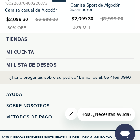
Camisa Sport de Algodón
Seersucker
Camisa casual de Algodón
MXN $2,099.30
MXN $2,999.00
XN $2,099.30
MXN $2,999.00
TIENDAS
MI CUENTA
MI LISTA DE DESEOS
¿Tiene preguntas sobre su pedido? Llámenos al: 55 4169 3960
AYUDA
SOBRE NOSOTROS
MÉTODOS DE PAGO
2025 ©
BROOKS BROTHERS I NOSTRI FRATELLI S. DE R.L. DE C.V. - GRUPO AXO