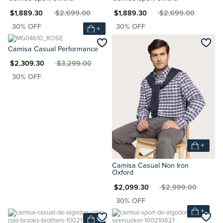
N $1,889.30
MXN $2,699.00
MXN $1,889.30
MXN $2,699.00
+
Camisa Casual Performance
XN $2,309.30
MXN $3,299.00
+
Camisa Casual Non Iron
Oxford
MXN $2,099.30
MXN $2,999.00
+
+