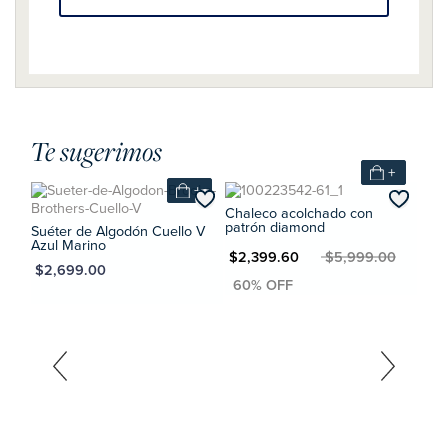
Te sugerimos
+
+
+
ón
Chaleco acolchado con
Cami
patrón diamond
Suéter de Algodón Cuello V
0
MXN $2,
Azul Marino
MXN $2,399.60
MXN $5,999.00
MXN $2,699.00