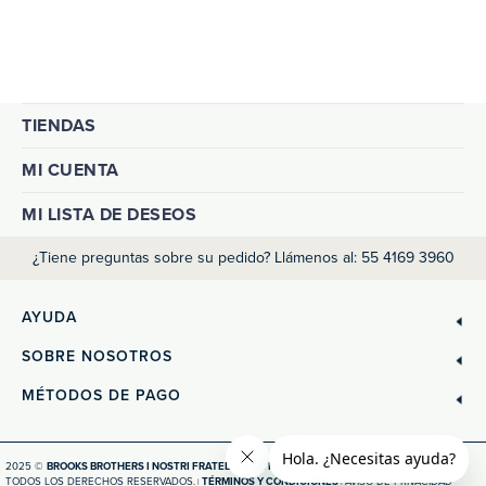
TIENDAS
MI CUENTA
MI LISTA DE DESEOS
¿Tiene preguntas sobre su pedido? Llámenos al: 55 4169 3960
AYUDA
SOBRE NOSOTROS
MÉTODOS DE PAGO
2025 ©
BROOKS BROTHERS I NOSTRI FRATELLI S. DE R.L. DE C.V. - GRUPO AXO
TODOS LOS DERECHOS RESERVADOS.
TÉRMINOS Y CONDICIONES
AVISO DE PRIVACIDAD
|
|