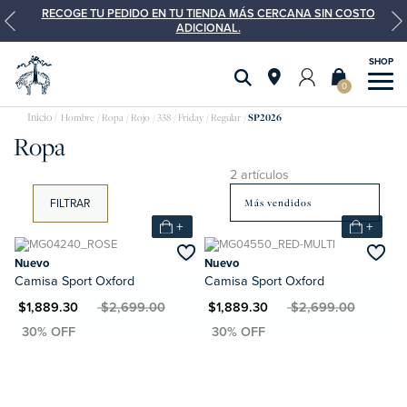
RECOGE TU PEDIDO EN TU TIENDA MÁS CERCANA SIN COSTO
ADICIONAL.
0
Hombre
Ropa
Rojo
338
Friday
Regular
SP2026
Ropa
2 artículos
FILTRAR
+
+
Nuevo
Nuevo
Camisa Sport Oxford
Camisa Sport Oxford
N $1,889.30
MXN $2,699.00
MXN $1,889.30
MXN $2,699.00