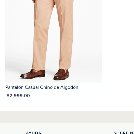
Pantalón Casual Chino de Algodón
XN $2,999.00
AYUDA
SOBRE 