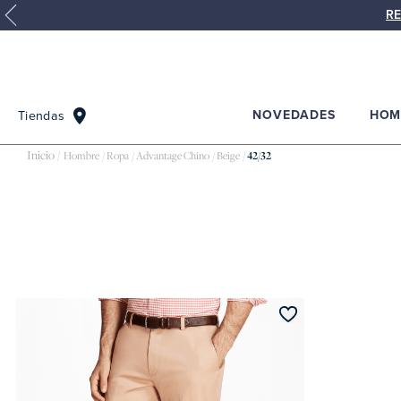
RE
NOVEDADES
HOM
Tiendas
Hombre
Ropa
Advantage Chino
Beige
42/32