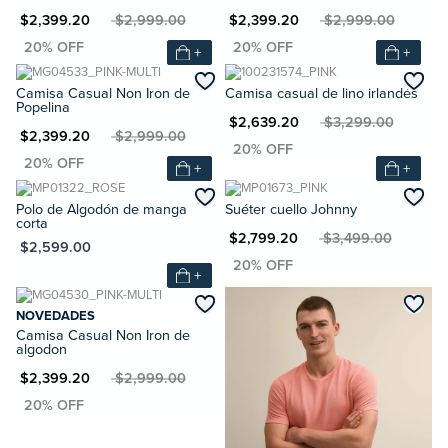
XN $2,399.20
MXN $2,999.00
MXN $2,399.20
MXN $2,999.00
+
+
Camisa Casual Non Iron de
Camisa casual de lino irlandés
Popelina
MXN $2,639.20
MXN $3,299.00
XN $2,399.20
MXN $2,999.00
+
+
Polo de Algodón de manga
Suéter cuello Johnny
corta
MXN $2,799.20
MXN $3,499.00
XN $2,599.00
+
NOVEDADES
Camisa Casual Non Iron de
algodon
XN $2,399.20
MXN $2,999.00