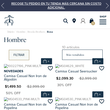
RECOGE TU PEDIDO EN TU TIENDA MÁS CERCANA SIN COSTO
ADICIONAL.
0
Hombre
Brooks Brothers
Rosa
Hombre
10 artículos
FILTRAR
+
+
NOVEDADES
Camisa Casual Seersucker
Camisa Casual Non Iron de
MXN $2,099.30
MXN $2,999.00
Algodón
N $1,499.50
MXN $2,999.00
+
+
Camisa Casual Non Iron de
Camisa Casual Non Iron de
Popelina
Popelina