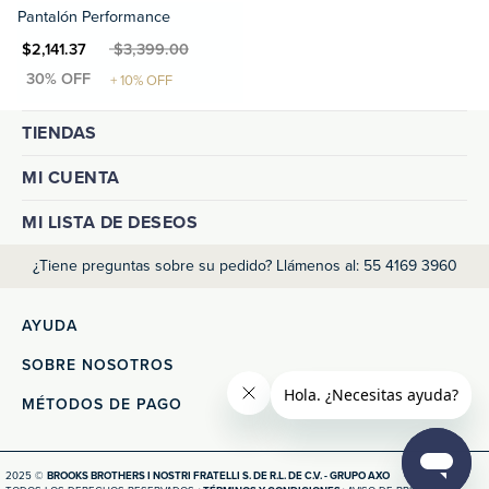
Pantalón Performance
N $2,141.37
MXN $3,399.00
TIENDAS
MI CUENTA
MI LISTA DE DESEOS
¿Tiene preguntas sobre su pedido? Llámenos al: 55 4169 3960
AYUDA
SOBRE NOSOTROS
MÉTODOS DE PAGO
2025 ©
BROOKS BROTHERS I NOSTRI FRATELLI S. DE R.L. DE C.V. - GRUPO AXO