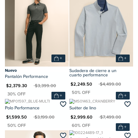
+
+
Nuevo
Sudadera de cierre a un
cuarto performance
Pantalón Performance
MXN $2,249.50
MXN $4,499.00
XN $2,379.30
MXN $3,399.00
+
+
Polo Performance
Suéter de lino
N $1,599.50
MXN $3,199.00
MXN $2,999.60
MXN $7,499.00
+