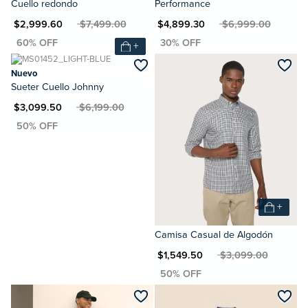
Cuello redondo
Performance
XN $2,999.60
MXN $7,499.00
MXN $4,899.30
MXN $6,999.00
+
Nuevo
Sueter Cuello Johnny
XN $3,099.50
MXN $6,199.00
+
Camisa Casual de Algodón
MXN $1,549.50
MXN $3,099.00