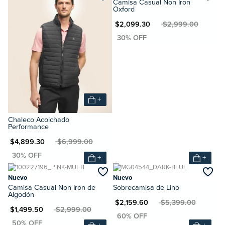
Camisa Casual Non Iron
Oxford
MXN $2,099.30
MXN $2,999.00
+
Chaleco Acolchado
Performance
XN $4,899.30
MXN $6,999.00
+
+
Nuevo
Nuevo
Camisa Casual Non Iron de
Sobrecamisa de Lino
Algodón
MXN $2,159.60
MXN $5,399.00
N $1,499.50
MXN $2,999.00