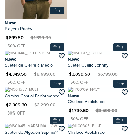
+
Nuevo
Playera Rugby
XN $699.50
MXN $1,399.00
+
+
Nuevo
Nuevo
Sueter de Cierre a Medio
Suéter Cuello Johnny
XN $4,349.50
MXN $8,699.00
MXN $3,099.50
MXN $6,199.00
+
+
Camisa Casual Performance
Nuevo
Chaleco Acolchado
XN $2,309.30
MXN $3,299.00
MXN $1,799.50
MXN $3,599.00
+
+
Suéter de Algodón Supima®,
Chaleco Acolchado