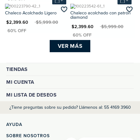
+
+
Chaleco Acolchado Ligero
Chaleco acolchado con patrón
diamond
XN $2,399.60
MXN $5,999.00
MXN $2,399.60
MXN $5,999.00
VER MÁS
TIENDAS
MI CUENTA
MI LISTA DE DESEOS
¿Tiene preguntas sobre su pedido? Llámenos al: 55 4169 3960
AYUDA
SOBRE NOSOTROS