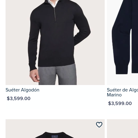
Suéter Algodón
Suéter de Alg
Marino
XN $3,599.00
MXN $3,599.00