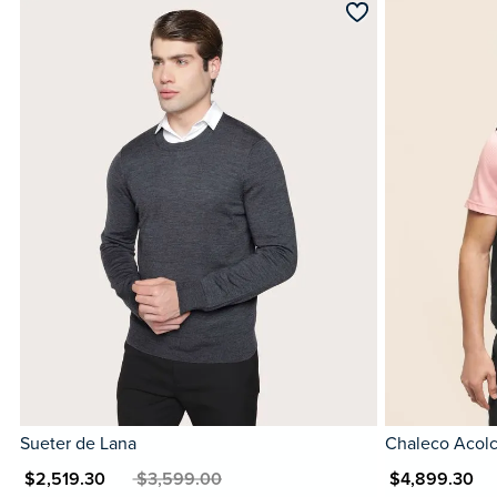
Sueter de Lana
Chaleco Acol
N $2,519.30
MXN $3,599.00
MXN $4,899.30
MXN