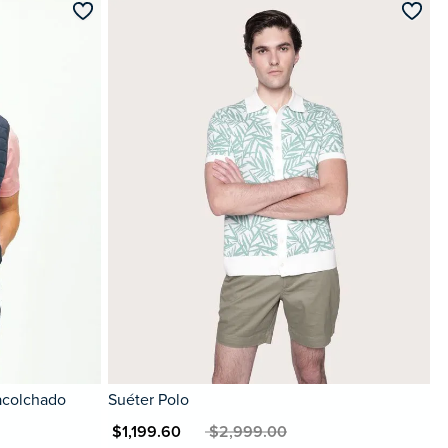
acolchado
Suéter Polo
MXN $1,199.60
MXN $2,999.00