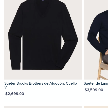
Suéter Brooks Brothers de Algodón, Cuello
Suéter de Lan
V
MXN $3,599.00
XN $2,699.00