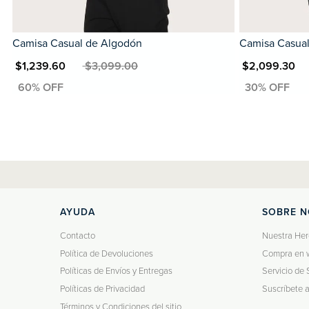
Camisa Casual de Algodón
Camisa Casual
N $1,239.60
MXN $3,099.00
MXN $2,099.30
MXN
AYUDA
SOBRE 
Contacto
Nuestra Her
Política de Devoluciones
Compra en 
Políticas de Envíos y Entregas
Servicio de 
Políticas de Privacidad
Suscríbete 
Términos y Condiciones del sitio