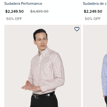
Sudadera Performance
Sudadera de c
XN $2,249.50
MXN $4,499.00
MXN $2,249.50
MXN